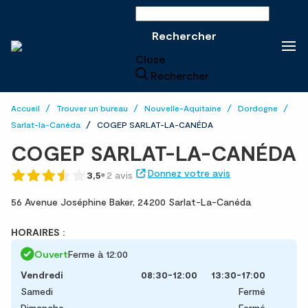
Rechercher sur le site
Rechercher
Close
Rechercher
Accueil
Trouver un bureau
Nouvelle-Aquitaine
Dordogne
Sarlat-la-Canéda
COGEP SARLAT-LA-CANÉDA
COGEP SARLAT-LA-CANÉDA
Donnez votre avis
3,5
2 avis
56 Avenue Joséphine Baker,
24200 Sarlat-La-Canéda
HORAIRES :
Ouvert
Ferme à 12:00
Vendredi
08:30-12:00
13:30-17:00
Samedi
Fermé
Dimanche
Fermé