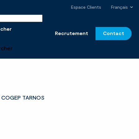
Espace Clients
Français
r sur le site
rcher
Recrutement
Contact
rcher