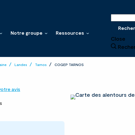
Recherche
Reche
Notre groupe
Ressources
Close
Reche
aine
Landes
Tarnos
COGEP TARNOS
otre avis
s