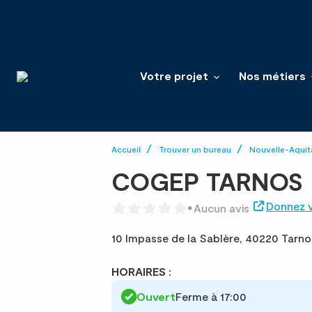
Votre projet
Nos métiers
Accueil
Trouver un bureau
Nouvelle-Aquit
COGEP TARNOS
Donnez v
Aucun avis
10 Impasse de la Sablère,
40220 Tarno
HORAIRES :
Ouvert
Ferme à 17:00