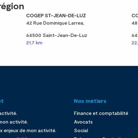
région
COGEP ST-JEAN-DE-LUZ
CO
42 Rue Dominique Larrea,
48
64500 Saint-Jean-De-Luz
64
21,7 km
22
et
Nos métiers
ctivité.
Finance et comptabilité
on activité.
Avocats
x enjeux de mon activité.
Social