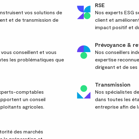
RSE
nstruisent vos solutions de
Nos experts ESG sé
ent et de transmission de
client et améliore
impact positif et d
Prévoyance & re
 vous conseillent et vous
Nos conseillers in
tes les problématiques que
expertise reconnue
dirigeant et de ses 
Transmission
 experts-comptables
Nos spécialistes d
apportent un conseil
dans toutes les ét
ploitants agricoles.
entreprise afin de l
utorité des marchés
ns la préparation et