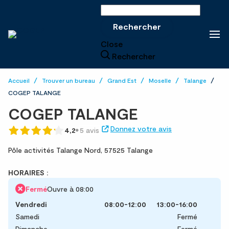
Rechercher sur le site
Rechercher
Close
Rechercher
Accueil
Trouver un bureau
Grand Est
Moselle
Talange
COGEP TALANGE
COGEP TALANGE
Donnez votre avis
4,2
5 avis
Pôle activités Talange Nord,
57525 Talange
HORAIRES :
Fermé
Ouvre à 08:00
Vendredi
08:00-12:00
13:00-16:00
Samedi
Fermé
Dimanche
Fermé