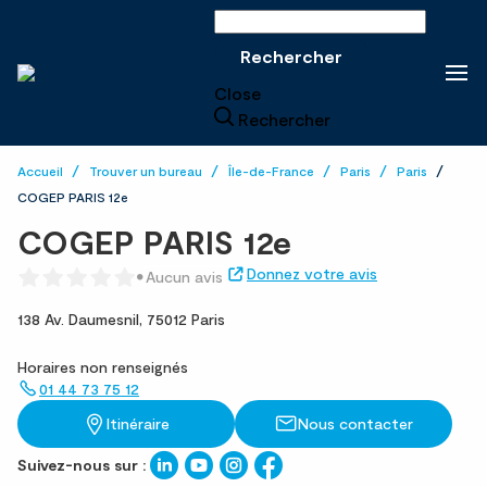
Rechercher sur le site
Rechercher
Close
Rechercher
Accueil
Trouver un bureau
Île-de-France
Paris
Paris
COGEP PARIS 12e
COGEP PARIS 12e
Donnez votre avis
Aucun avis
138 Av. Daumesnil,
75012 Paris
Horaires non renseignés
01 44 73 75 12
Itinéraire
Nous contacter
Suivez-nous sur :