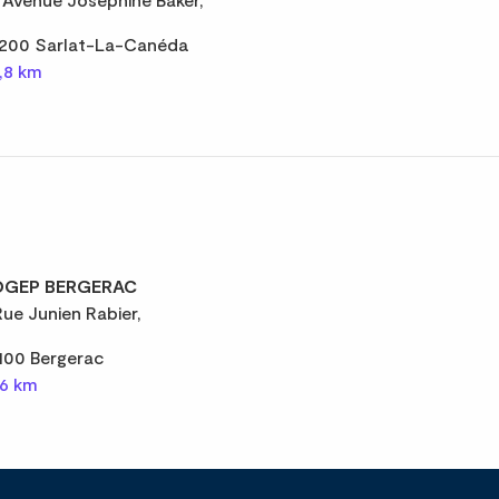
200 Sarlat-La-Canéda
,8 km
GEP BERGERAC
Rue Junien Rabier,
100 Bergerac
,6 km