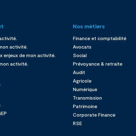
et
Nos métiers
ctivité.
Finance et comptabilité
on activité.
Avocats
x enjeux de mon activité.
Social
mon activité.
Prévoyance & retraite
Audit
Agricole
s
Numérique
Transmission
s
Patrimoine
GEP
Corporate Finance
s
RSE