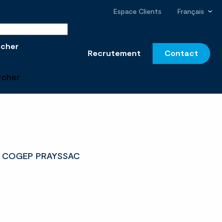
Espace Clients
Français
r sur le site
rcher
Recrutement
Contact
rcher