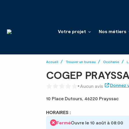
Votre projet
Nos métiers
Accueil
Trouver un bureau
Occitanie
L
COGEP PRAYSS
Donnez v
Aucun avis
10 Place Dutours,
46220 Prayssac
HORAIRES :
Fermé
Ouvre le 10 août à 08:00