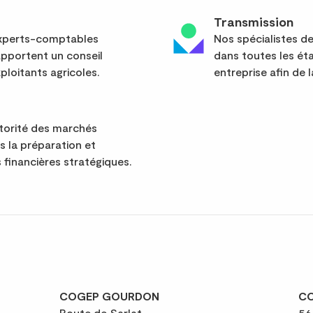
Transmission
 experts-comptables
Nos spécialistes d
apportent un conseil
dans toutes les ét
ploitants agricoles.
entreprise afin de l
utorité des marchés
ns la préparation et
 financières stratégiques.
COGEP GOURDON
CO
Route de Sarlat,
56