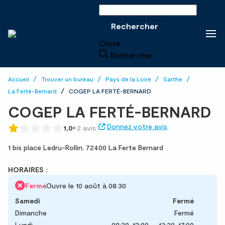
Rechercher sur le site
Rechercher
Close
Rechercher
Accueil
Trouver un bureau
Pays de la Loire
Sarthe
La Ferté-Bernard
COGEP LA FERTÉ-BERNARD
COGEP LA FERTÉ-BERNARD
Donnez votre avis
1,0
2 avis
1 bis place Ledru-Rollin,
72400 La Ferte Bernard
HORAIRES :
Fermé
Ouvre le 10 août à 08:30
Samedi
Fermé
Dimanche
Fermé
Lundi
08:30-12:00
13:30-17:00