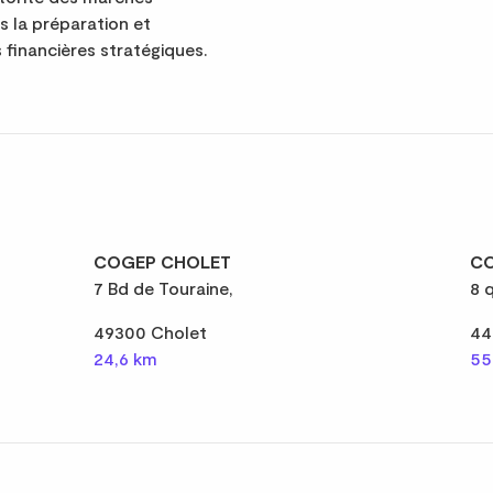
ns la préparation et
 financières stratégiques.
COGEP CHOLET
CO
7 Bd de Touraine,
8 
49300 Cholet
44
24,6 km
55