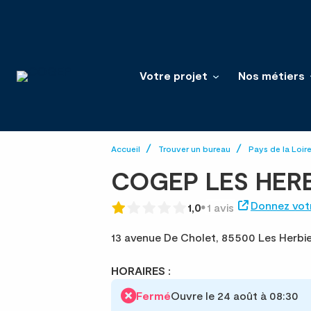
Votre projet
Nos métiers
Accueil
Trouver un bureau
Pays de la Loir
COGEP LES HERB
Donnez votr
1,0
1 avis
13 avenue De Cholet,
85500 Les Herbie
HORAIRES :
Fermé
Ouvre le 24 août à 08:30