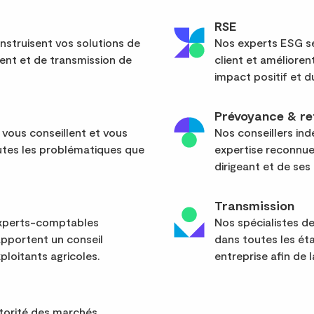
RSE
nstruisent vos solutions de
Nos experts ESG sé
ent et de transmission de
client et améliore
impact positif et d
Prévoyance & re
 vous conseillent et vous
Nos conseillers in
tes les problématiques que
expertise reconnue
dirigeant et de ses 
Transmission
 experts-comptables
Nos spécialistes d
apportent un conseil
dans toutes les ét
ploitants agricoles.
entreprise afin de l
utorité des marchés