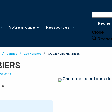
Recherche
Reche
Notre groupe
Ressources
Close
Reche
e
Vendée
Les Herbiers
COGEP LES HERBIERS
IERS
e avis
rs