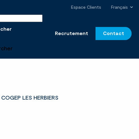
Espace Clients
Français
r sur le site
rcher
Recrutement
Contact
rcher