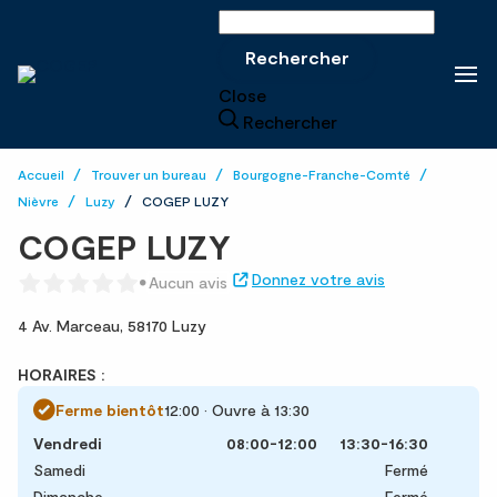
Rechercher sur le site
Rechercher
Close
Rechercher
Accueil
Trouver un bureau
Bourgogne-Franche-Comté
Nièvre
Luzy
COGEP LUZY
COGEP LUZY
Donnez votre avis
Aucun avis
4 Av. Marceau,
58170 Luzy
HORAIRES :
Ferme bientôt
12:00 • Ouvre à 13:30
Vendredi
08:00-12:00
13:30-16:30
Samedi
Fermé
Dimanche
Fermé