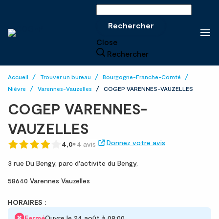
Rechercher sur le site
Rechercher
Close
Rechercher
Accueil
Trouver un bureau
Bourgogne-Franche-Comté
Nièvre
Varennes-Vauzelles
COGEP VARENNES-VAUZELLES
COGEP VARENNES-
VAUZELLES
Donnez votre avis
4,0
4 avis
3 rue Du Bengy,
parc d'activite du Bengy,
58640 Varennes Vauzelles
HORAIRES :
Fermé
Ouvre le 24 août à 08:00