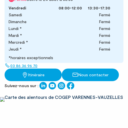
Vendredi
08:00-12:00
13:30-17:30
Samedi
Fermé
Dimanche
Fermé
Lundi
*
Fermé
Mardi
*
Fermé
Mercredi
*
Fermé
Jeudi
*
Fermé
*horaires exceptionnels
03 86 36 96 70
Itinéraire
Nous contacter
Suivez-nous sur :