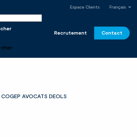
Espace Clients
Français
r sur le site
rcher
Recrutement
Contact
rcher