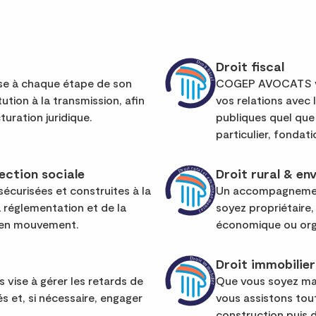
Droit fiscal
se à chaque étape de son
COGEP AVOCATS vo
tion à la transmission, afin
vos relations avec 
turation juridique.
publiques quel que 
particulier, fondat
tection sociale
Droit rural & en
sécurisées et construites à la
Un accompagnement
la réglementation et de la
soyez propriétaire,
 en mouvement.
économique ou org
Droit immobilier
vise à gérer les retards de
Que vous soyez maî
s et, si nécessaire, engager
vous assistons tout
construction puis d