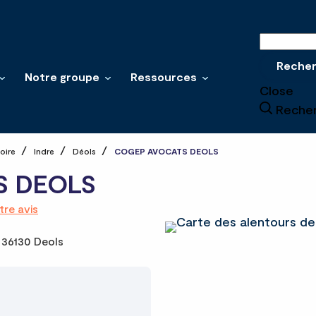
Recherche
Reche
Notre groupe
Ressources
Close
Reche
oire
Indre
Déols
COGEP AVOCATS DEOLS
S DEOLS
re avis
36130 Deols