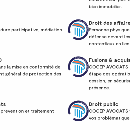
bien immobilier.
Droit des affair
dure participative, médiation
Personne physique 
défense devant les 
contentieux en lien 
D
Fusions & acquis
s la mise en conformité de
COGEP AVOCATS ac
nt général de protection des
étape des opération
cession, en sécurisa
présence.
nts
Droit public
, prévention et traitement
COGEP AVOCATS vo
vos problématiques 