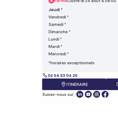
Fermé
Ouvre le 24 août à 08:00
Jeudi
*
Vendredi
*
Samedi
*
Dimanche
*
Lundi
*
Mardi
*
Mercredi
*
*horaires exceptionnels
02 54 53 04 25
ITINÉRAIRE
Suivez-nous sur :