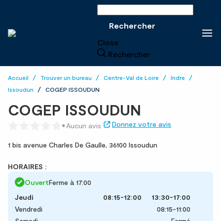
Rechercher sur le site
Rechercher
Close
Rechercher
Accueil
Trouver un bureau
Centre-Val de Loire
Indre
Issoudun
COGEP ISSOUDUN
COGEP ISSOUDUN
Donnez votre avis
Aucun avis
1 bis avenue Charles De Gaulle,
36100 Issoudun
HORAIRES :
Ouvert
Ferme à 17:00
Jeudi
08:15-12:00
13:30-17:00
Vendredi
08:15-11:00
Samedi
Fermé