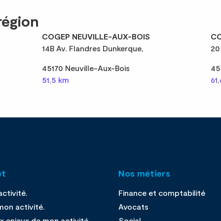
région
COGEP NEUVILLE-AUX-BOIS
CO
14B Av. Flandres Dunkerque,
20
45170 Neuville-Aux-Bois
45
51,5 km
61
et
Nos métiers
ctivité.
Finance et comptabilité
on activité.
Avocats
x enjeux de mon activité.
Social