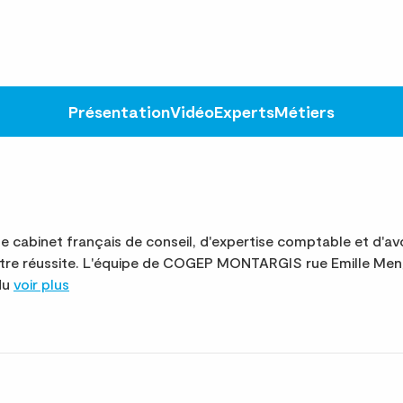
Présentation
Vidéo
Experts
Métiers
abinet français de conseil, d'expertise comptable et d'avo
otre réussite. L'équipe de COGEP MONTARGIS rue Emille Me
 du
voir plus