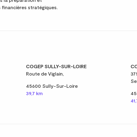
 financières stratégiques.
COGEP SULLY-SUR-LOIRE
CO
Route de Viglain,
37
Se
45600 Sully-Sur-Loire
39,7 km
45
41