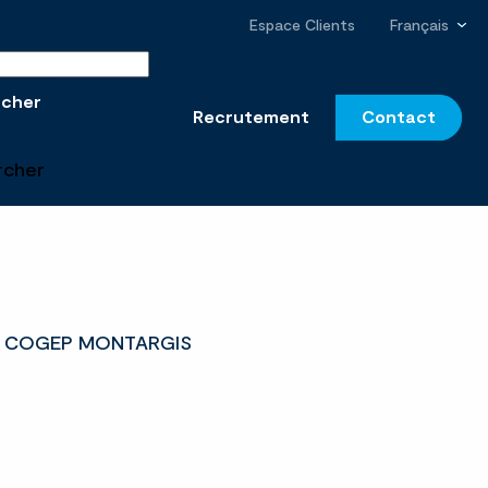
Espace Clients
Français
r sur le site
rcher
Recrutement
Contact
rcher