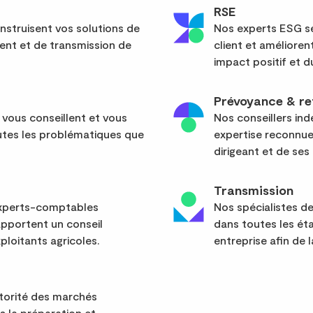
RSE
nstruisent vos solutions de
Nos experts ESG sé
ent et de transmission de
client et améliore
impact positif et d
Prévoyance & re
 vous conseillent et vous
Nos conseillers in
tes les problématiques que
expertise reconnue
dirigeant et de ses 
Transmission
 experts-comptables
Nos spécialistes d
apportent un conseil
dans toutes les ét
ploitants agricoles.
entreprise afin de l
utorité des marchés
ns la préparation et