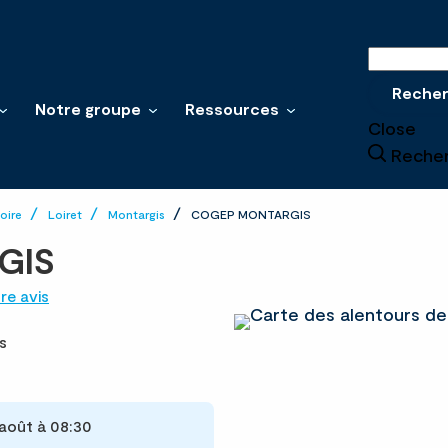
Recherche
Reche
Notre groupe
Ressources
Close
Reche
oire
Loiret
Montargis
COGEP MONTARGIS
GIS
re avis
s
 août à 08:30