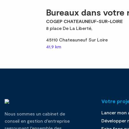
Bureaux dans votre 
COGEP CHATEAUNEUF-SUR-LOIRE
8 place De La Liberté,
45110 Chateauneuf Sur Loire
41,9 km
Votre proj
Lancer mon a
Nous sommes un cabinet de
Développer m
conseil en gestion d’entreprise
regroupant l’ensemble des
Faire face au