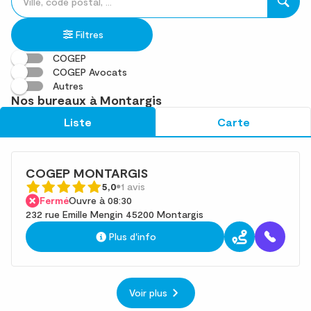
un
renseigner
résultat(s)
établissement
une
trouvé(s)
Filtres
adresse
COGEP
COGEP Avocats
Autres
Nos bureaux à Montargis
Liste
Carte
COGEP MONTARGIS
5,0
1 avis
Fermé
Ouvre à 08:30
232 rue Emille Mengin 45200 Montargis
Plus d'info
Voir plus