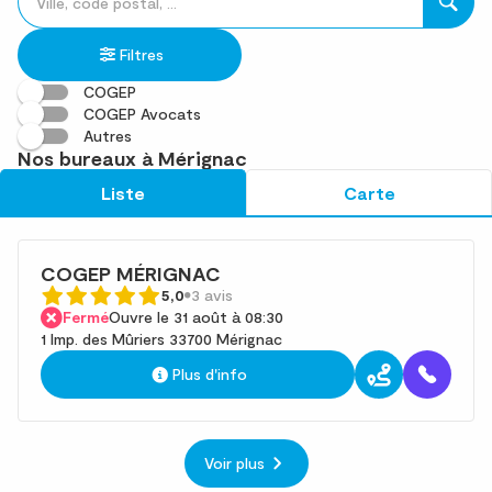
un
renseigner
résultat(s)
établissement
une
trouvé(s)
Filtres
adresse
COGEP
COGEP Avocats
Autres
Nos bureaux à Mérignac
Liste
Carte
COGEP MÉRIGNAC
5,0
3 avis
Fermé
Ouvre le 31 août à 08:30
1 Imp. des Mûriers 33700 Mérignac
Plus d'info
Voir plus