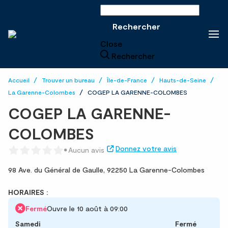
Rechercher sur le site
Rechercher
Close
Rechercher
Accueil
Trouver un bureau
Île-de-France
Hauts-de-Seine
La Garenne-Colombes
COGEP LA GARENNE-COLOMBES
COGEP LA GARENNE-
COLOMBES
Donnez votre avis
Aucun avis
98 Ave. du Général de Gaulle,
92250 La Garenne-Colombes
HORAIRES :
Fermé
Ouvre le 10 août à 09:00
Samedi
Fermé