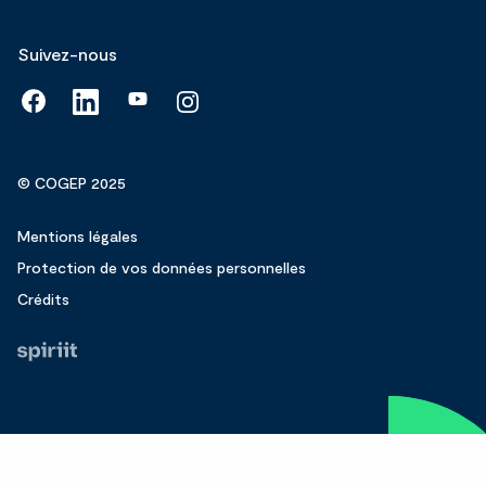
Suivez-nous
© COGEP 2025
Mentions légales
Protection de vos données personnelles
Crédits
Fait
par
Spiriit
-
Agence
web