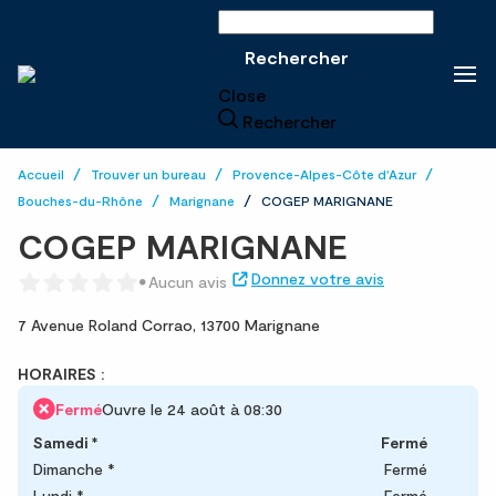
Rechercher sur le site
Rechercher
Close
Rechercher
Accueil
Trouver un bureau
Provence-Alpes-Côte d'Azur
Bouches-du-Rhône
Marignane
COGEP MARIGNANE
COGEP MARIGNANE
Donnez votre avis
Aucun avis
7 Avenue Roland Corrao,
13700 Marignane
HORAIRES :
Fermé
Ouvre le 24 août à 08:30
Samedi
*
Fermé
Dimanche
*
Fermé
Lundi
*
Fermé