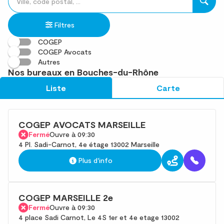
un
renseigner
résultat(s)
établissement
une
trouvé(s)
Filtres
adresse
COGEP
COGEP Avocats
Autres
Nos bureaux en Bouches-du-Rhône
Liste
Carte
COGEP AVOCATS MARSEILLE
Fermé
Ouvre à 09:30
4 Pl. Sadi-Carnot, 4e étage 13002 Marseille
Plus d'info
COGEP MARSEILLE 2e
Fermé
Ouvre à 09:30
4 place Sadi Carnot, Le 4S 1er et 4e etage 13002