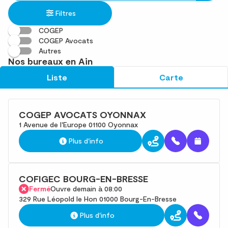
établissement
une
trouvé(s)
Filtres
adresse
COGEP
COGEP Avocats
Autres
Nos bureaux en Ain
Liste
Carte
COGEP AVOCATS OYONNAX
1 Avenue de l'Europe 01100 Oyonnax
Plus d'info
COFIGEC BOURG-EN-BRESSE
Fermé
Ouvre demain à 08:00
329 Rue Léopold le Hon 01000 Bourg-En-Bresse
Plus d'info