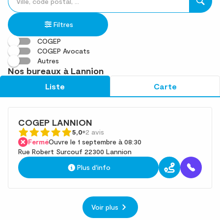
un
renseigner
résultat(s)
établissement
une
trouvé(s)
Filtres
adresse
COGEP
COGEP Avocats
Autres
Nos bureaux à Lannion
Liste
Carte
COGEP LANNION
5,0
2 avis
Fermé
Ouvre le 1 septembre à 08:30
Rue Robert Surcouf 22300 Lannion
Plus d'info
Voir plus