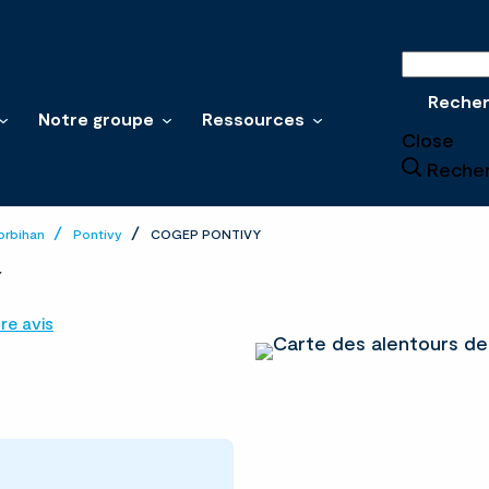
Recherche
Reche
Notre groupe
Ressources
Close
Reche
orbihan
Pontivy
COGEP PONTIVY
Y
re avis