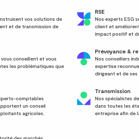
RSE
nstruisent vos solutions de
Nos experts ESG sé
ent et de transmission de
client et améliore
impact positif et d
Prévoyance & re
 vous conseillent et vous
Nos conseillers in
tes les problématiques que
expertise reconnue
dirigeant et de ses 
Transmission
 experts-comptables
Nos spécialistes d
apportent un conseil
dans toutes les ét
ploitants agricoles.
entreprise afin de l
utorité des marchés