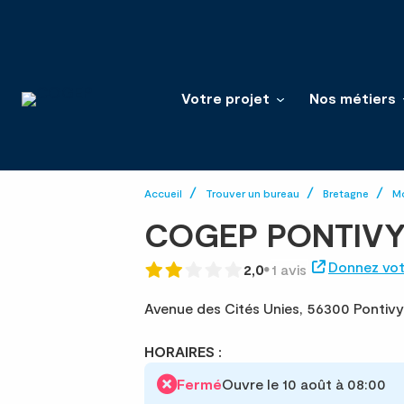
Votre projet
Nos métiers
Accueil
Trouver un bureau
Bretagne
M
COGEP PONTIV
Donnez vot
2,0
1 avis
Avenue des Cités Unies,
56300 Pontivy
HORAIRES :
Fermé
Ouvre le 10 août à 08:00