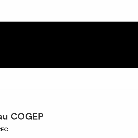
eau COGEP
REC