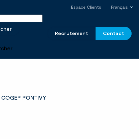
Espace Clients
Français
r sur le site
rcher
Recrutement
Contact
rcher