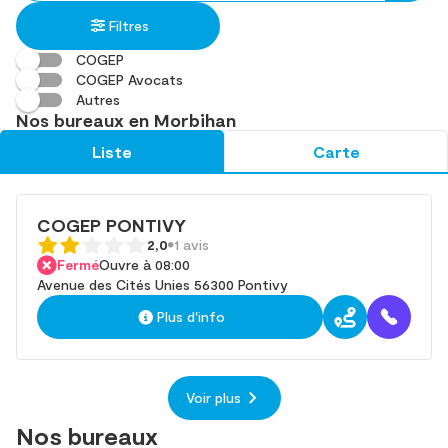
établissement
une
trouvé(s)
Filtres
adresse
COGEP
COGEP Avocats
Autres
Nos bureaux en Morbihan
Liste
Carte
COGEP PONTIVY
2,0
1 avis
Fermé
Ouvre à 08:00
Avenue des Cités Unies 56300 Pontivy
Plus d'info
Voir plus
Nos bureaux