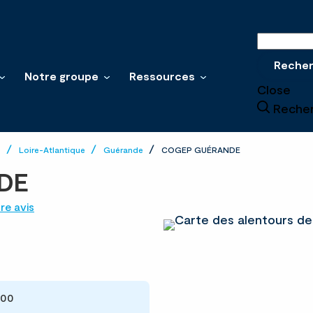
Recherche
Reche
Notre groupe
Ressources
Close
Reche
e
Loire-Atlantique
Guérande
COGEP GUÉRANDE
DE
re avis
:00