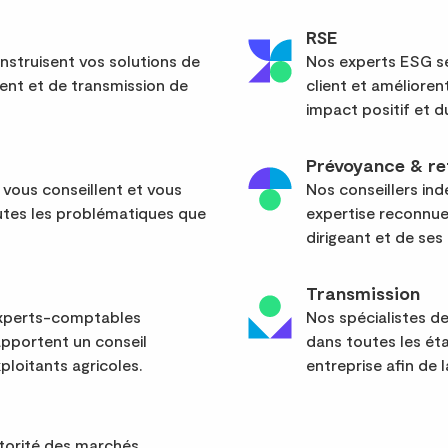
RSE
nstruisent vos solutions de
Nos experts ESG sé
ent et de transmission de
client et améliore
impact positif et d
Prévoyance & re
 vous conseillent et vous
Nos conseillers in
tes les problématiques que
expertise reconnue
dirigeant et de ses 
Transmission
 experts-comptables
Nos spécialistes d
apportent un conseil
dans toutes les ét
ploitants agricoles.
entreprise afin de l
utorité des marchés