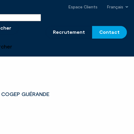
Espace Clients
Français
r sur le site
rcher
Recrutement
Contact
rcher