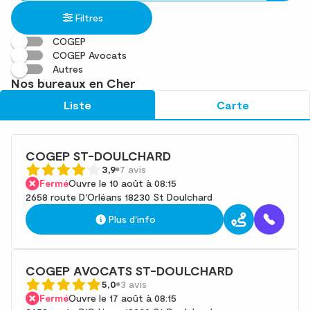
établissement
une
trouvé(s)
Filtres
adresse
COGEP
COGEP Avocats
Autres
Nos bureaux en Cher
Liste
Carte
COGEP ST-DOULCHARD
3,9
7 avis
Fermé
Ouvre le 10 août à 08:15
2658 route D'Orléans 18230 St Doulchard
Plus d'info
COGEP AVOCATS ST-DOULCHARD
5,0
3 avis
Fermé
Ouvre le 17 août à 08:15