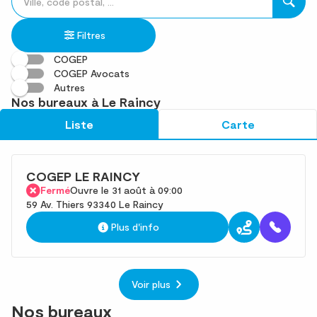
un
renseigner
résultat(s)
établissement
une
trouvé(s)
Filtres
adresse
COGEP
COGEP Avocats
Autres
Nos bureaux à Le Raincy
Liste
Carte
COGEP LE RAINCY
Fermé
Ouvre le 31 août à 09:00
59 Av. Thiers 93340 Le Raincy
Plus d'info
Voir plus
Nos bureaux