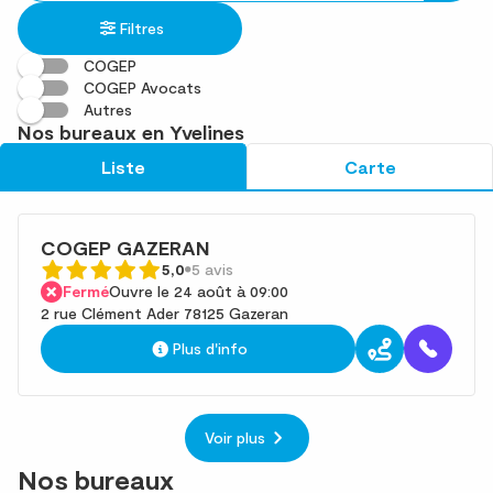
établissement
une
trouvé(s)
Filtres
adresse
COGEP
COGEP Avocats
Autres
Nos bureaux en Yvelines
Liste
Carte
COGEP GAZERAN
5,0
5 avis
Fermé
Ouvre le 24 août à 09:00
2 rue Clément Ader 78125 Gazeran
Plus d'info
Voir plus
Nos bureaux