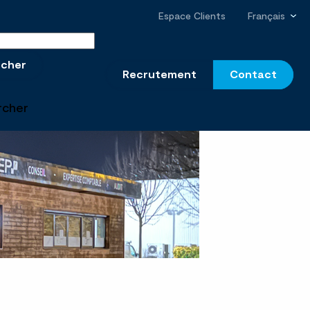
Espace Clients
Français
r sur le site
rcher
Recrutement
Contact
rcher