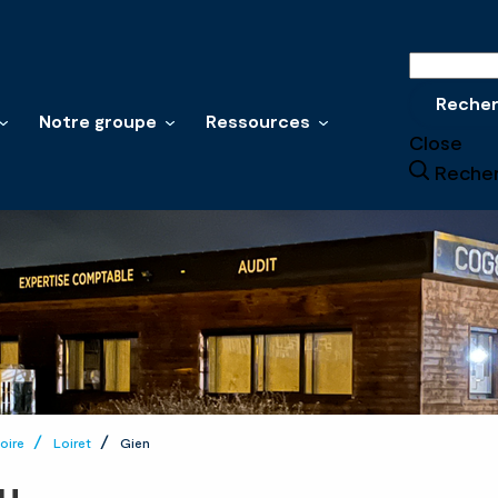
Recherche
Reche
Notre groupe
Ressources
Close
Reche
oire
Loiret
Gien
u