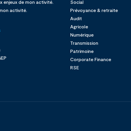
x enjeux de mon activité.
Social
mon activité.
Prévoyance & retraite
Audit
Agricole
s
Numérique
Transmission
s
Patrimoine
GEP
Corporate Finance
s
RSE