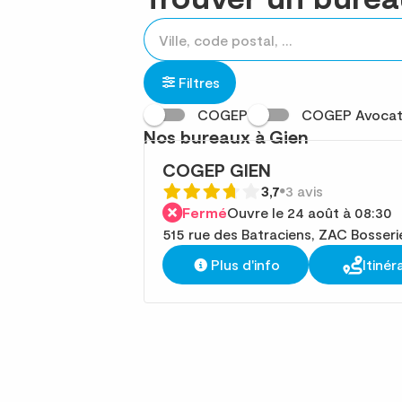
Rechercher
Veuillez
{{count}}
un
renseigner
résultat(s)
établissement
une
trouvé(s)
Filtres
adresse
COGEP
COGEP Avocat
Nos bureaux à Gien
COGEP GIEN
3,7
3 avis
Fermé
Ouvre le 24 août à 08:30
515 rue des Batraciens, ZAC Bosser
Plus d'info
Itinér