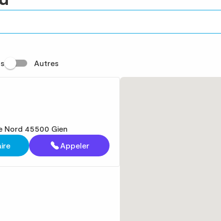
s
Autres
ie Nord 45500 Gien
aire
Appeler