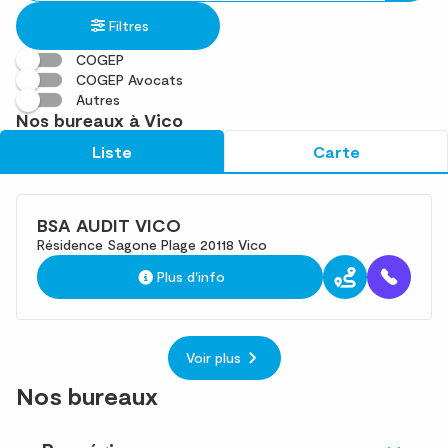
établissement
une
trouvé(s)
Filtres
adresse
COGEP
COGEP Avocats
Autres
Nos bureaux à Vico
Liste
Carte
BSA AUDIT VICO
Résidence Sagone Plage 20118 Vico
Plus d'info
Voir plus
Nos bureaux