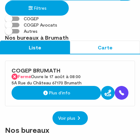
établissement
une
trouvé(s)
Filtres
adresse
COGEP
COGEP Avocats
Autres
Nos bureaux à Brumath
Liste
Carte
COGEP BRUMATH
Fermé
Ouvre le 17 août à 08:00
5A Rue du Château 67170 Brumath
Plus d'info
Voir plus
Nos bureaux