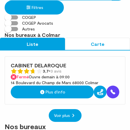
établissement
une
trouvé(s)
Filtres
adresse
COGEP
COGEP Avocats
Autres
Nos bureaux à Colmar
Liste
Carte
CABINET DELAROQUE
3,7
3 avis
Fermé
Ouvre demain à 09:00
14 Boulevard du Champ de Mars 68000 Colmar
Plus d'info
Voir plus
Nos bureaux