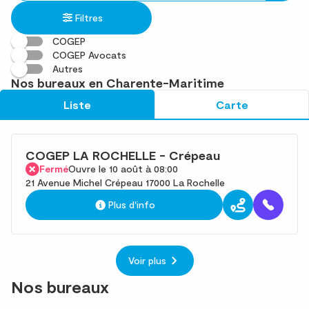
établissement
une
trouvé(s)
Filtres
adresse
COGEP
COGEP Avocats
Autres
Nos bureaux en Charente-Maritime
Liste
Carte
COGEP LA ROCHELLE - Crépeau
Fermé
Ouvre le 10 août à 08:00
21 Avenue Michel Crépeau 17000 La Rochelle
Plus d'info
Voir plus
Nos bureaux