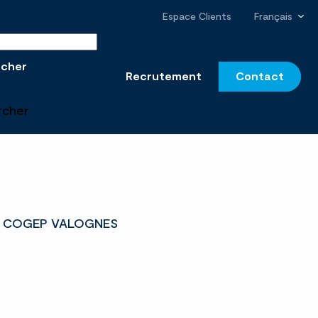
Espace Clients
Français
r sur le site
rcher
Recrutement
Contact
rcher