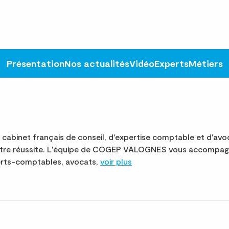
Présentation
Nos actualités
Vidéo
Experts
Métiers
binet français de conseil, d'expertise comptable et d'avoc
otre réussite. L'équipe de COGEP VALOGNES vous accompagn
perts-comptables, avocats,
voir plus