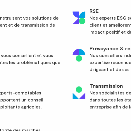
RSE
nstruisent vos solutions de
Nos experts ESG sé
ent et de transmission de
client et améliore
impact positif et d
Prévoyance & re
 vous conseillent et vous
Nos conseillers in
tes les problématiques que
expertise reconnue
dirigeant et de ses 
Transmission
 experts-comptables
Nos spécialistes d
apportent un conseil
dans toutes les ét
ploitants agricoles.
entreprise afin de l
utorité des marchés