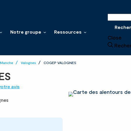
Recherche
Reche
Notre groupe
Ressources
Close
Reche
Manche
Valognes
COGEP VALOGNES
ES
otre avis
gnes