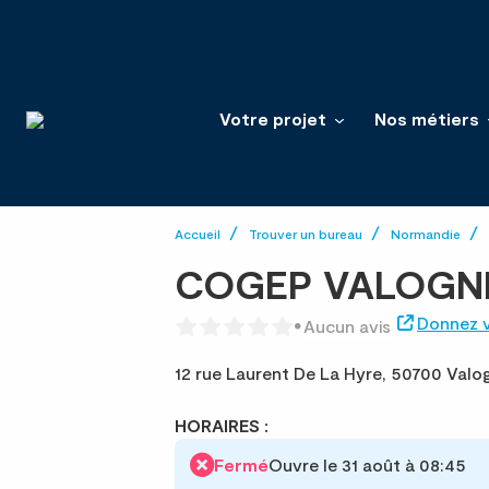
Votre projet
Nos métiers
Accueil
Trouver un bureau
Normandie
COGEP VALOGN
Donnez v
Aucun avis
12 rue Laurent De La Hyre,
50700 Valo
HORAIRES :
Fermé
Ouvre le 31 août à 08:45