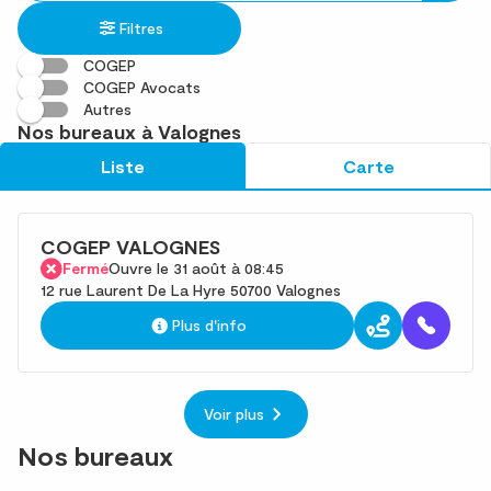
établissement
une
trouvé(s)
Filtres
adresse
COGEP
COGEP Avocats
Autres
Nos bureaux à Valognes
Liste
Carte
COGEP VALOGNES
Fermé
Ouvre le 31 août à 08:45
12 rue Laurent De La Hyre 50700 Valognes
Plus d'info
Voir plus
Nos bureaux