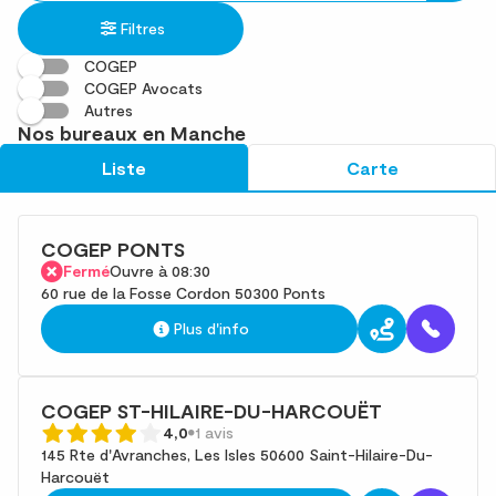
établissement
une
trouvé(s)
Filtres
adresse
COGEP
COGEP Avocats
Autres
Nos bureaux en Manche
Liste
Carte
COGEP PONTS
Fermé
Ouvre à 08:30
60 rue de la Fosse Cordon 50300 Ponts
Plus d'info
COGEP ST-HILAIRE-DU-HARCOUËT
4,0
1 avis
145 Rte d'Avranches, Les Isles 50600 Saint-Hilaire-Du-
Harcouët