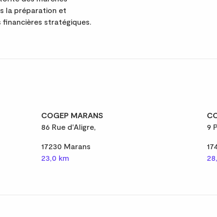
ns la préparation et
 financières stratégiques.
COGEP MARANS
CO
86 Rue d'Aligre,
9 
17230 Marans
17
23,0 km
28