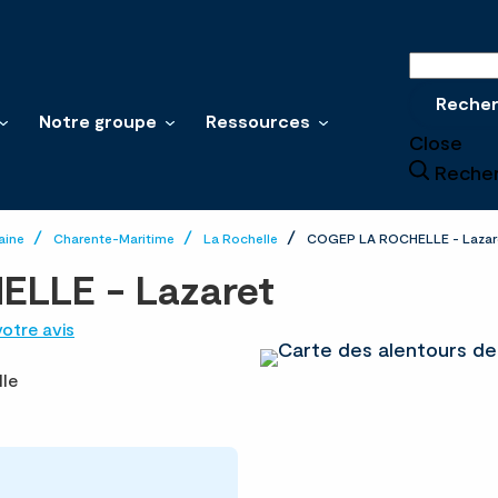
Recherche
Reche
Notre groupe
Ressources
Close
Reche
aine
Charente-Maritime
La Rochelle
COGEP LA ROCHELLE - Lazar
LLE - Lazaret
otre avis
lle