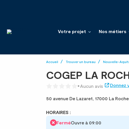
Votre projet
Nos métiers
Accueil
Trouver un bureau
Nouvelle-Aquit
COGEP LA ROCHE
Donnez v
Aucun avis
50 avenue De Lazaret,
17000 La Roche
HORAIRES :
Fermé
Ouvre à 09:00