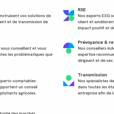
RSE
nstruisent vos solutions de
Nos experts ESG sé
ent et de transmission de
client et améliore
impact positif et d
Prévoyance & re
 vous conseillent et vous
Nos conseillers in
tes les problématiques que
expertise reconnue
dirigeant et de ses 
Transmission
 experts-comptables
Nos spécialistes d
apportent un conseil
dans toutes les ét
ploitants agricoles.
entreprise afin de l
utorité des marchés