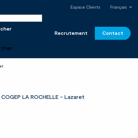
Espace Clients
Français
r sur le site
rcher
Recrutement
Contact
rcher
et