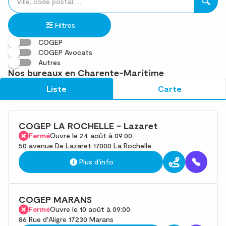
un
renseigner
résultat(s)
établissement
une
trouvé(s)
Filtres
adresse
COGEP
COGEP Avocats
Autres
Nos bureaux en Charente-Maritime
Liste
Carte
COGEP LA ROCHELLE - Lazaret
Fermé
Ouvre le 24 août à 09:00
50 avenue De Lazaret 17000 La Rochelle
Plus d'info
COGEP MARANS
Fermé
Ouvre le 10 août à 09:00
86 Rue d'Aligre 17230 Marans