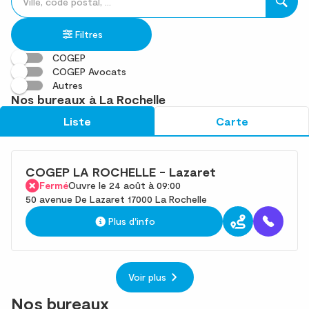
un
renseigner
résultat(s)
établissement
une
trouvé(s)
Filtres
adresse
COGEP
COGEP Avocats
Autres
Nos bureaux à La Rochelle
Liste
Carte
COGEP LA ROCHELLE - Lazaret
Fermé
Ouvre le 24 août à 09:00
50 avenue De Lazaret 17000 La Rochelle
Plus d'info
Voir plus
Nos bureaux