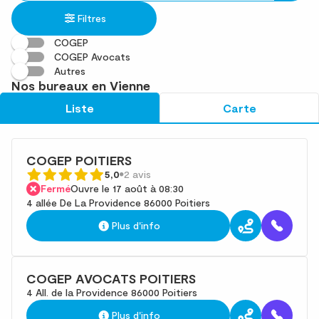
établissement
une
trouvé(s)
Filtres
adresse
COGEP
COGEP Avocats
Autres
Nos bureaux en Vienne
Liste
Carte
COGEP POITIERS
5,0
2 avis
Fermé
Ouvre le 17 août à 08:30
4 allée De La Providence 86000 Poitiers
Plus d'info
COGEP AVOCATS POITIERS
4 All. de la Providence 86000 Poitiers
Plus d'info