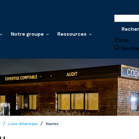
Recherche
Reche
Notre groupe
Ressources
Close
Reche
e
Loire-Atlantique
Nantes
u