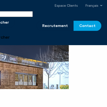
Espace Clients
Français
r sur le site
rcher
Recrutement
Contact
rcher