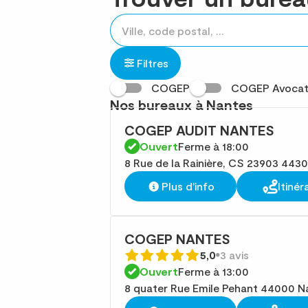
Rechercher
Veuillez
{{count}}
un
renseigner
résultat(s)
établissement
une
trouvé(s)
Filtres
adresse
COGEP
COGEP Avocat
Nos bureaux à Nantes
COGEP AUDIT NANTES
Ouvert
Ferme à 18:00
8 Rue de la Rainière, CS 23903 443
Plus d'info
Itinér
COGEP NANTES
5,0
3 avis
Ouvert
Ferme à 13:00
8 quater Rue Emile Pehant 44000 N