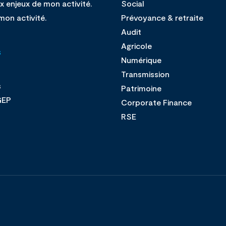
x enjeux de mon activité.
Social
mon activité.
Prévoyance & retraite
Audit
Agricole
s
Numérique
Transmission
s
Patrimoine
GEP
Corporate Finance
s
RSE