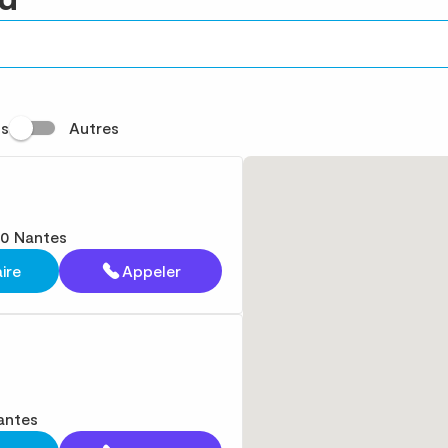
s
Autres
00 Nantes
aire
Appeler
antes