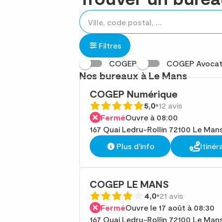
Rechercher
Veuillez
{{count}}
un
renseigner
résultat(s)
établissement
une
trouvé(s)
Filtres
adresse
COGEP
COGEP Avocat
Nos bureaux à Le Mans
COGEP Numérique
5,0
12 avis
Fermé
Ouvre à 08:00
167 Quai Ledru-Rollin 72100 Le Man
Plus d'info
Itinér
COGEP LE MANS
4,0
21 avis
Fermé
Ouvre le 17 août à 08:30
167 Quai Ledru-Rollin 72100 Le Man