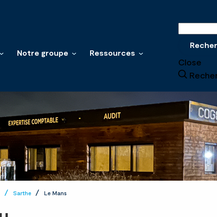
Recherche
Reche
Notre groupe
Ressources
Close
Reche
e
Sarthe
Le Mans
u