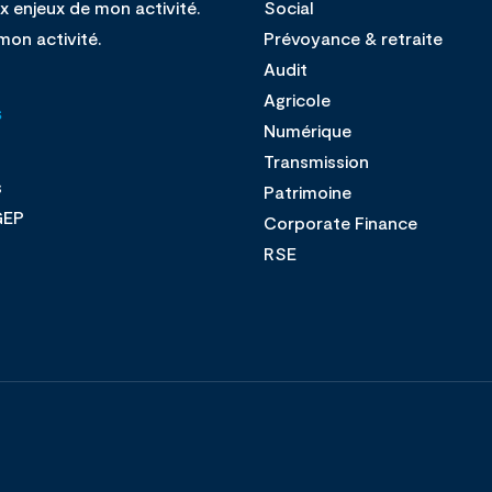
x enjeux de mon activité.
Social
mon activité.
Prévoyance & retraite
Audit
Agricole
s
Numérique
Transmission
s
Patrimoine
GEP
Corporate Finance
s
RSE