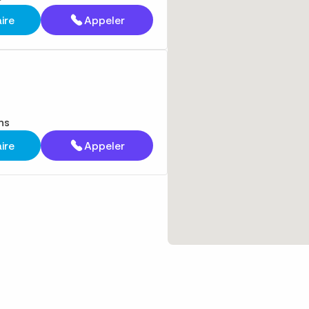
aire
Appeler
ns
aire
Appeler