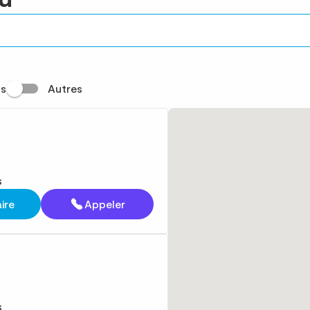
s
Autres
s
aire
Appeler
s