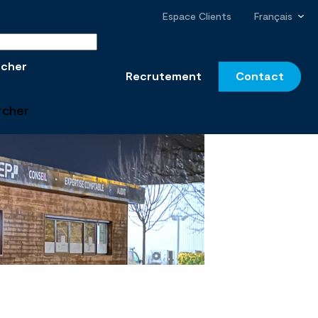
Espace Clients
Français
r sur le site
rcher
Recrutement
Contact
rcher