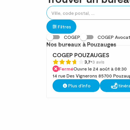
Rechercher
Veuillez
{{count}}
un
renseigner
résultat(s)
établissement
une
trouvé(s)
Filtres
adresse
COGEP
COGEP Avocat
Nos bureaux à Pouzauges
COGEP POUZAUGES
3,7
3 avis
Fermé
Ouvre le 24 août à 08:30
14 rue Des Vignerons 85700 Pouzau
Plus d'info
Itinér