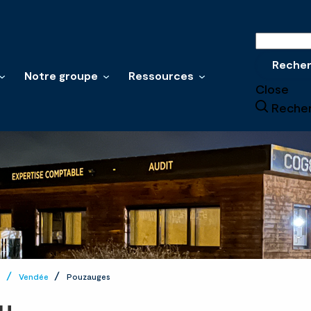
Recherche
Reche
Notre groupe
Ressources
Close
Reche
e
Vendée
Pouzauges
u