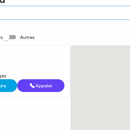
s
Autres
ges
aire
Appeler