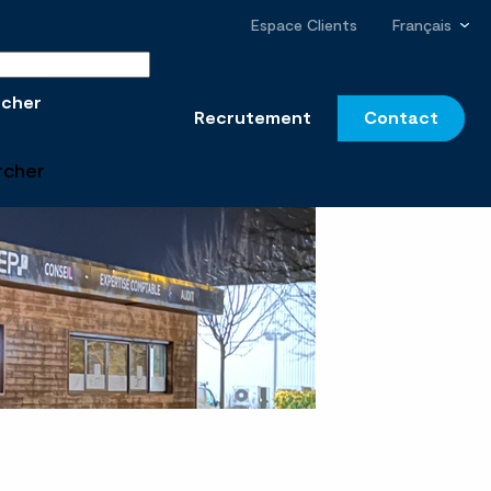
Espace Clients
Français
r sur le site
rcher
Recrutement
Contact
rcher