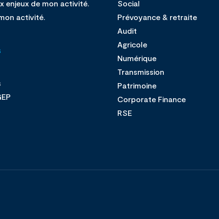
x enjeux de mon activité.
Social
mon activité.
Prévoyance & retraite
Audit
Agricole
s
Numérique
Transmission
s
Patrimoine
GEP
Corporate Finance
s
RSE