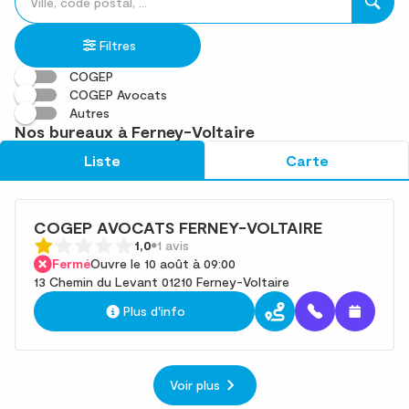
un
renseigner
résultat(s)
établissement
une
trouvé(s)
Filtres
adresse
COGEP
COGEP Avocats
Autres
Nos bureaux à Ferney-Voltaire
Liste
Carte
COGEP AVOCATS FERNEY-VOLTAIRE
1,0
1 avis
Fermé
Ouvre le 10 août à 09:00
13 Chemin du Levant 01210 Ferney-Voltaire
Plus d'info
Voir plus