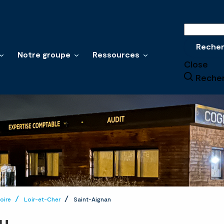
Recherche
Reche
Notre groupe
Ressources
Close
Reche
oire
Loir-et-Cher
Saint-Aignan
u