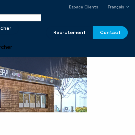
Espace Clients
Français
r sur le site
rcher
Recrutement
Contact
rcher