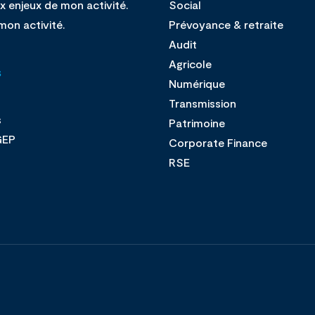
x enjeux de mon activité.
Social
mon activité.
Prévoyance & retraite
Audit
Agricole
s
Numérique
Transmission
s
Patrimoine
GEP
Corporate Finance
s
RSE