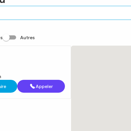
s
Autres
n
aire
Appeler