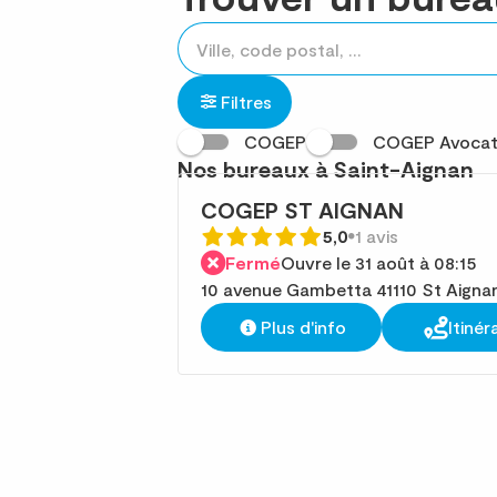
Rechercher
Veuillez
{{count}}
un
renseigner
résultat(s)
établissement
une
trouvé(s)
Filtres
adresse
COGEP
COGEP Avocat
Nos bureaux à Saint-Aignan
COGEP ST AIGNAN
5,0
1 avis
Fermé
Ouvre le 31 août à 08:15
10 avenue Gambetta 41110 St Aigna
Plus d'info
Itinér