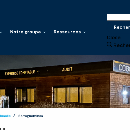
Recherche
Reche
Notre groupe
Ressources
Close
Reche
oselle
Sarreguemines
u