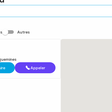
s
Autres
guemines
aire
Appeler