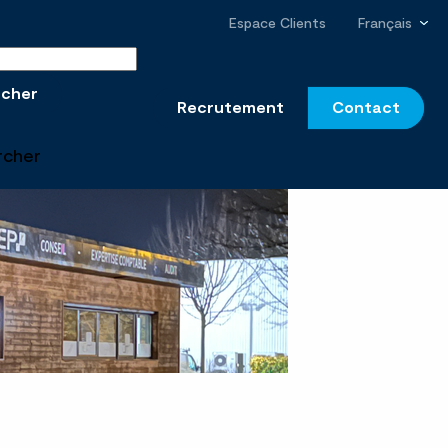
Espace Clients
Français
r sur le site
rcher
Recrutement
Contact
rcher