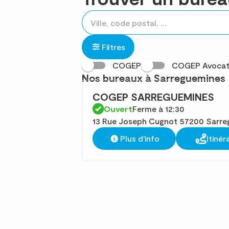
Rechercher
Veuillez
{{count}}
un
renseigner
résultat(s)
établissement
une
trouvé(s)
Filtres
adresse
COGEP
COGEP Avocat
Nos bureaux à Sarreguemines
COGEP SARREGUEMINES
Ouvert
Ferme à 12:30
13 Rue Joseph Cugnot 57200 Sarre
Plus d'info
Itinér