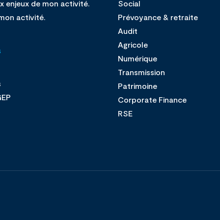
x enjeux de mon activité.
Social
mon activité.
Prévoyance & retraite
Audit
Agricole
s
Numérique
Transmission
s
Patrimoine
GEP
Corporate Finance
s
RSE