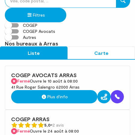
un
renseigner
résultat(s)
établissement
une
trouvé(s)
Filtres
adresse
COGEP
COGEP Avocats
Autres
Nos bureaux à Arras
Liste
Carte
COGEP AVOCATS ARRAS
Fermé
Ouvre le 10 août à 08:00
41 Rue Roger Salengro 62000 Arras
Plus d'info
COGEP ARRAS
5,0
2 avis
Fermé
Ouvre le 24 août à 08:00